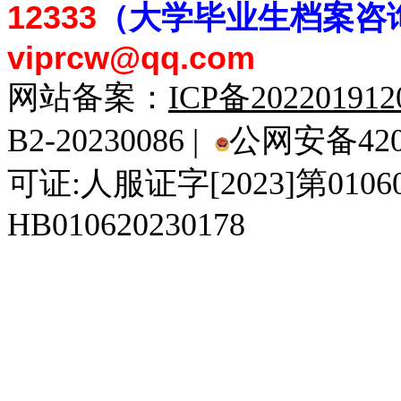
12333
（大学毕业生档案
咨
viprcw@qq.com
网站备案：
ICP备20220191
B2-20230086 |
公网安备4201
可证:人服证字[2023]第010
HB010620230178
929人才网
929招聘网
南方人才网
919人才网
939人才网
520人才
92
联合人才网
联合招聘网
888人才网
163人才网
163招聘网
985人才网
21
同城招聘网
毕业生求职网
域名抢注网
招聘人才网
中国直聘网
中国人才招聘网
中
直聘招聘网
人才网
武汉人才网
520人才网
28人才网
最新招聘信息
最