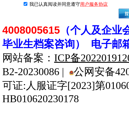
我已认真阅读并同意遵守
用户服务协议
4008005615
（个人及企业
毕业生档案
咨
询） 电子邮
网站备案：
ICP备20220191
B2-20230086 |
公网安备4201
可证:人服证字[2023]第010
HB010620230178
929人才网
929招聘网
南方人才网
919人才网
939人才网
520人才
92
联合人才网
联合招聘网
888人才网
163人才网
163招聘网
985人才网
21
同城招聘网
毕业生求职网
域名抢注网
招聘人才网
中国直聘网
中国人才招聘网
中
直聘招聘网
人才网
武汉人才网
520人才网
28人才网
最新招聘信息
最