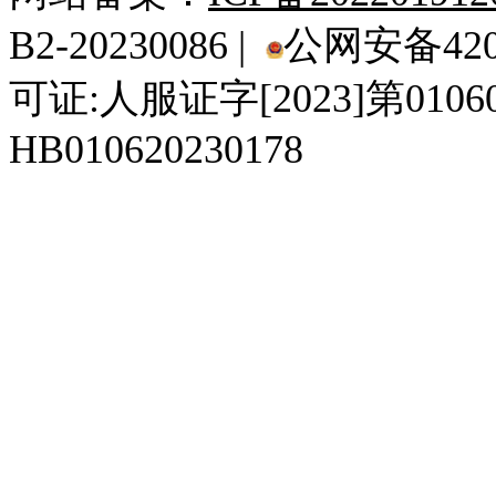
B2-20230086 |
公网安备4201
可证:人服证字[2023]第010
HB010620230178
929人才网
929招聘网
南方人才网
919人才网
939人才网
520人才
92
联合人才网
联合招聘网
888人才网
163人才网
163招聘网
985人才网
21
同城招聘网
毕业生求职网
域名抢注网
招聘人才网
中国直聘网
中国人才招聘网
中
直聘招聘网
人才网
武汉人才网
520人才网
28人才网
最新招聘信息
最