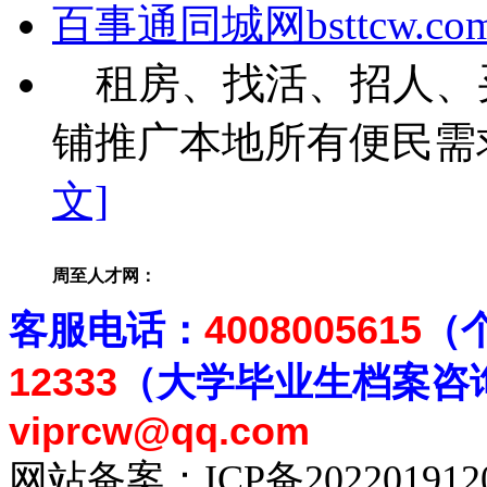
百事通同城网bsttcw.co
租房、找活、招人、
铺推广本地所有便民需求
文]
周至人才网：
客
服电话：
4008005615
（
12333
（大学毕业生档案
咨
viprcw@qq.com
网站备案：
ICP备20220191